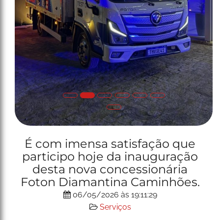
P
N
É com imensa satisfação que
r
e
participo hoje da inauguração
e
x
v
t
desta nova concessionária
i
Foton Diamantina Caminhões.
o
06/05/2026 às 19:11:29
u
Serviços
s