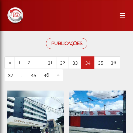
PUBLICAÇÕES
«
1
2
...
31
32
33
34
35
36
37
...
45
46
»