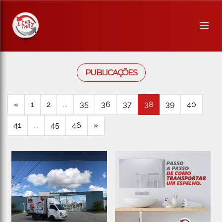
PUBLICAÇÕES
«
1
2
...
35
36
37
38
39
40
41
...
45
46
»