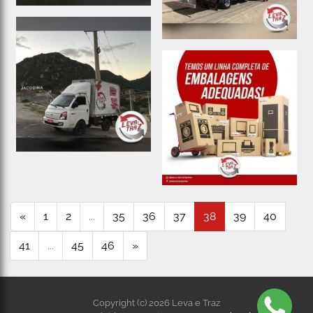
«
1
2
...
35
36
37
38
39
40
41
...
45
46
»
Copyright (c) 2026 Leva e Traz