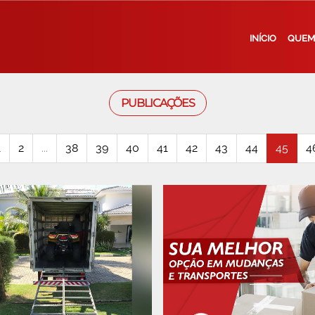
INÍCIO
QUEM
PUBLICAÇÕES
1
2
...
38
39
40
41
42
43
44
45
4